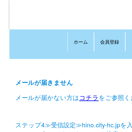
ホーム
会員登録
メールが届きません
メールが届かない方は
コチラ
をご参照く
ステップ4≫受信設定≫hino.city-hc.