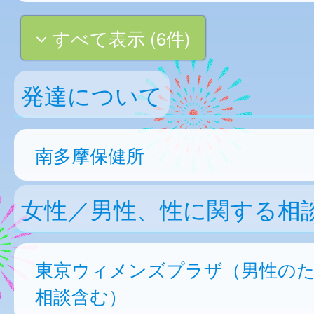
すべて表示 (6件)
発達について
南多摩保健所
女性／男性、性に関する相
東京ウィメンズプラザ（男性の
相談含む）