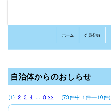
ホーム
会員登録
自治体からのおしらせ
(1)
2
3
4
...
8
>>
(73
件中
1
件
—
10
件)