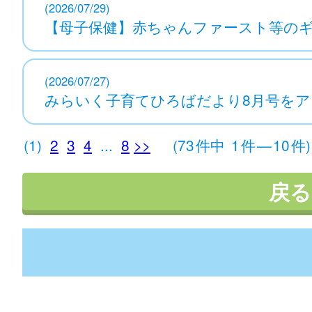
(2026/07/29)
【母子保健】赤ちゃんファースト等の
(2026/07/27)
みらいく子育てひろばだより8月号を
(1)
2
3
4
...
8
>>
(73
件中
1
件
—
10
件)
戻る