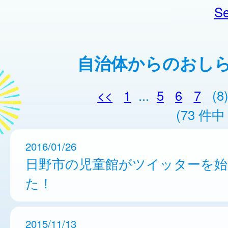
Se
自治体からのおし
<<
1
...
5
6
7
(8
(73 件中 
2016/01/26
日野市の児童館がツイッターを
た！
2015/11/13