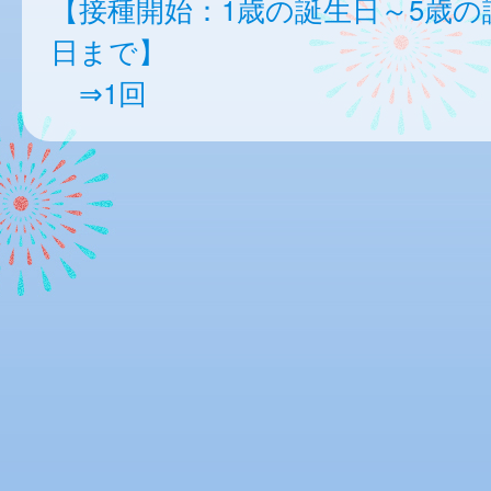
【接種開始：1歳の誕生日～5歳の
日まで】
⇒1回