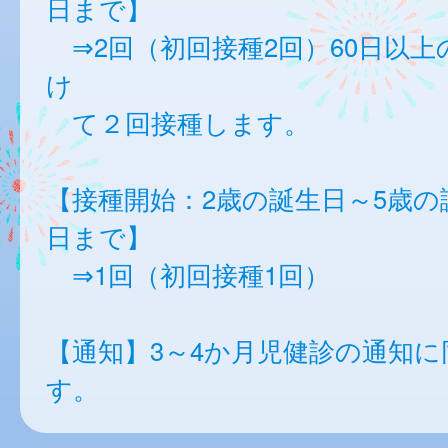
日まで】
⇒2回（初回接種2回）60日以上
け
て２回接種します。
【接種開始：2歳の誕生日～5歳の
日まで】
⇒1回（初回接種1回）
【通知】3～4か月児健診の通知に
す。