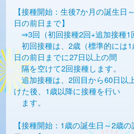
【接種開始：生後7か月の誕生日～
日の前日まで】
⇒3回（初回接種2回+追加接種1
初回接種は、2歳（標準的には1
日の前日までに27日以上の間
隔を空けて2回接種します。
追加接種は、2回目から60日以
けた後、1歳以降に接種を行い
ます。
【接種開始：1歳の誕生日～2歳の