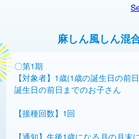
Se
麻しん風しん混
〇第1期
【対象者】1歳(1歳の誕生日の前日
誕生日の前日までのお子さん
【接種回数】1回
【通知】生後1歳になる月の月末