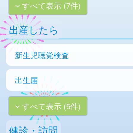
すべて表示 (7件)
出産したら
新生児聴覚検査
出生届
すべて表示 (5件)
健診・訪問