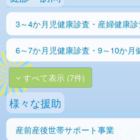
3～4か月児健康診査・産婦健康診
6～7か月児健康診査・9～10か月
すべて表示 (7件)
様々な援助
産前産後世帯サポート事業