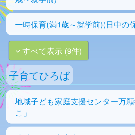
一時保育(満1歳～就学前)(日中の保
すべて表示 (9件)
子育てひろば
地域子ども家庭支援センター万願
こ」