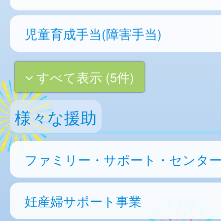
児童育成手当(障害手当)
すべて表示 (5件)
様々な援助
ファミリー・サポート・センタ
妊産婦サポート事業