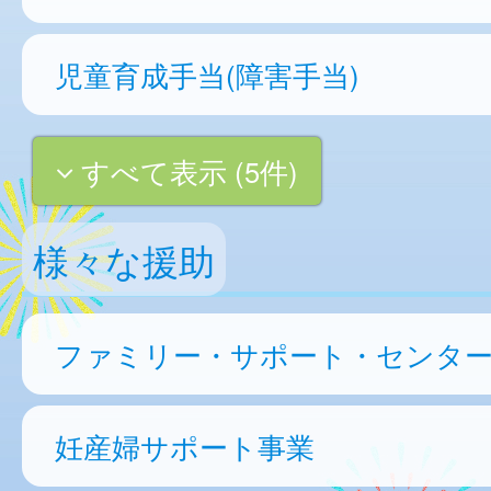
児童育成手当(障害手当)
すべて表示 (5件)
様々な援助
ファミリー・サポート・センタ
妊産婦サポート事業