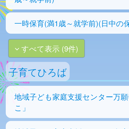
一時保育(満1歳～就学前)(日中の保
すべて表示 (9件)
子育てひろば
地域子ども家庭支援センター万願
こ」