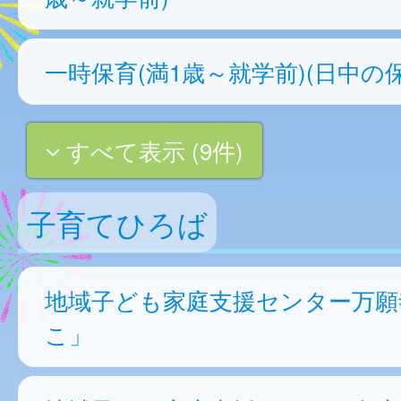
一時保育(満1歳～就学前)(日中の保
すべて表示 (9件)
子育てひろば
地域子ども家庭支援センター万願
こ」