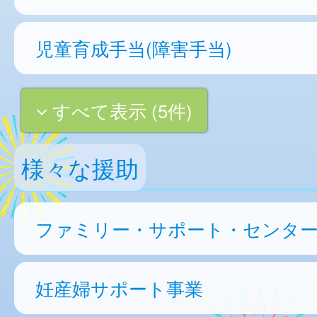
児童育成手当(障害手当)
すべて表示 (5件)
様々な援助
ファミリー・サポート・センタ
妊産婦サポート事業