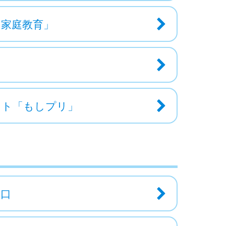
む家庭教育」
イト「もしプリ」
窓口