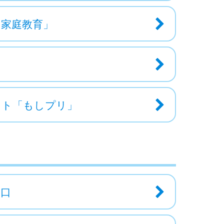
む家庭教育」
イト「もしプリ」
窓口