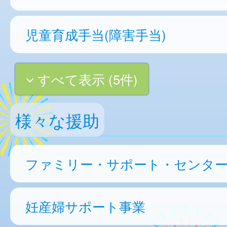
児童育成手当(障害手当)
すべて表示 (5件)
様々な援助
ファミリー・サポート・センタ
妊産婦サポート事業