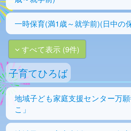
一時保育(満1歳～就学前)(日中の保
すべて表示 (9件)
子育てひろば
地域子ども家庭支援センター万願
こ」