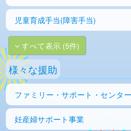
児童育成手当(障害手当)
すべて表示 (5件)
様々な援助
ファミリー・サポート・センタ
妊産婦サポート事業