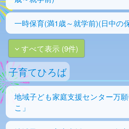
一時保育(満1歳～就学前)(日中の保
すべて表示 (9件)
子育てひろば
地域子ども家庭支援センター万願
こ」