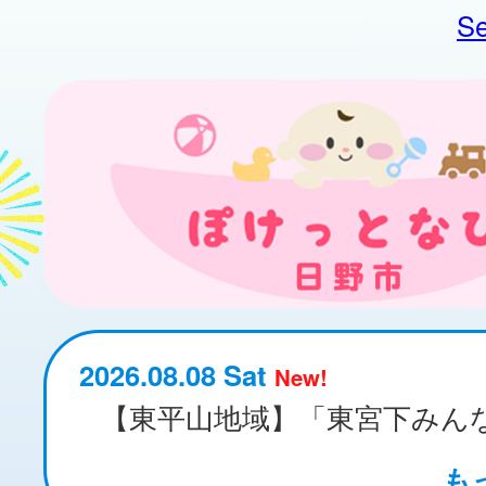
Se
2026.08.08 Sat
New!
も