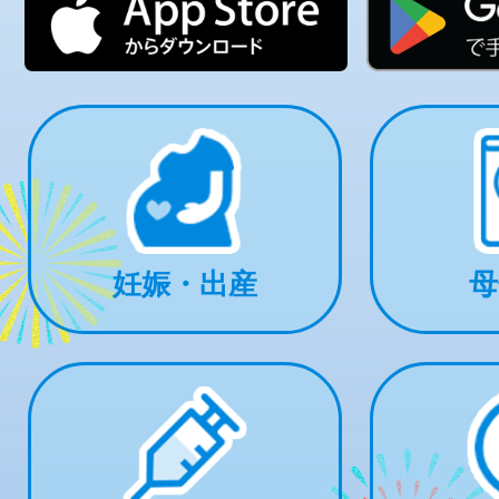
妊娠・出産
母