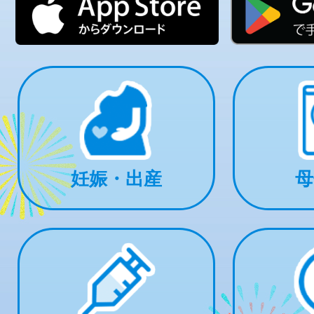
妊娠・出産
母