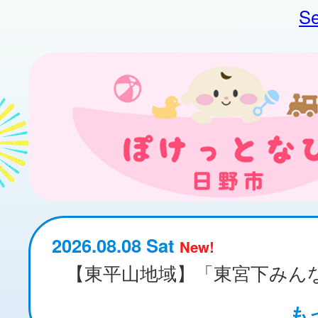
Se
2026.08.08 Sat
New!
も