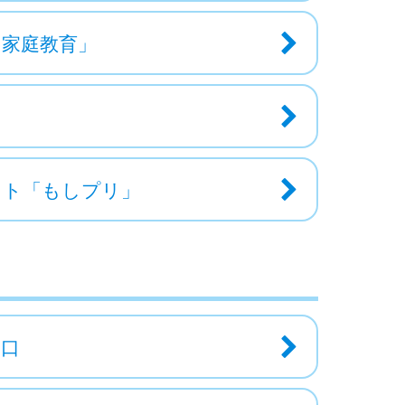
む家庭教育」
イト「もしプリ」
窓口