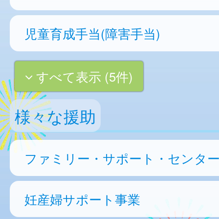
児童育成手当(障害手当)
すべて表示 (5件)
様々な援助
ファミリー・サポート・センタ
妊産婦サポート事業