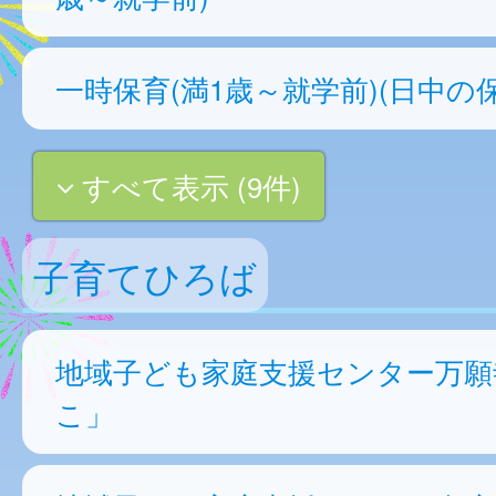
一時保育(満1歳～就学前)(日中の保
すべて表示 (9件)
子育てひろば
地域子ども家庭支援センター万願
こ」