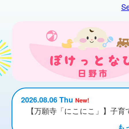
Se
2026.08.06 Thu
New!
も