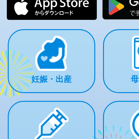
妊娠・出産
母