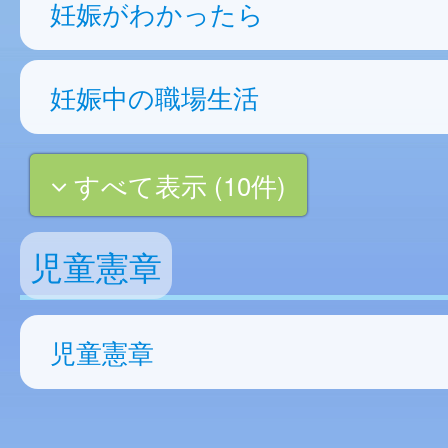
妊娠がわかったら
妊娠中の職場生活
すべて表示 (10件)
児童憲章
児童憲章