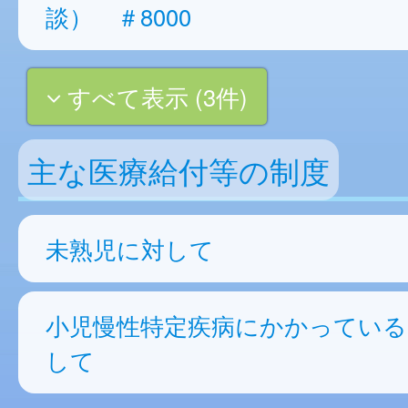
談） ＃8000
すべて表示 (3件)
主な医療給付等の制度
未熟児に対して
小児慢性特定疾病にかかっている
して