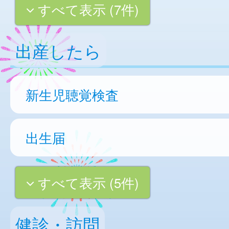
すべて表示 (7件)
出産したら
新生児聴覚検査
出生届
すべて表示 (5件)
健診・訪問