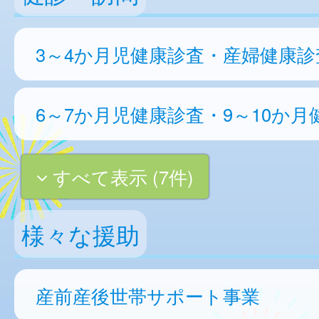
3～4か月児健康診査・産婦健康診
6～7か月児健康診査・9～10か月
すべて表示 (7件)
様々な援助
産前産後世帯サポート事業