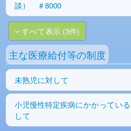
談） ＃8000
すべて表示 (3件)
主な医療給付等の制度
未熟児に対して
小児慢性特定疾病にかかっている
して