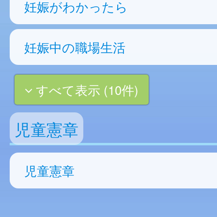
妊娠がわかったら
妊娠中の職場生活
すべて表示 (10件)
児童憲章
児童憲章