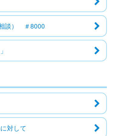
談） ＃8000
り」
等に対して