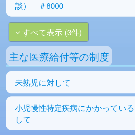
談） ＃8000
すべて表示 (3件)
主な医療給付等の制度
未熟児に対して
小児慢性特定疾病にかかっている
して