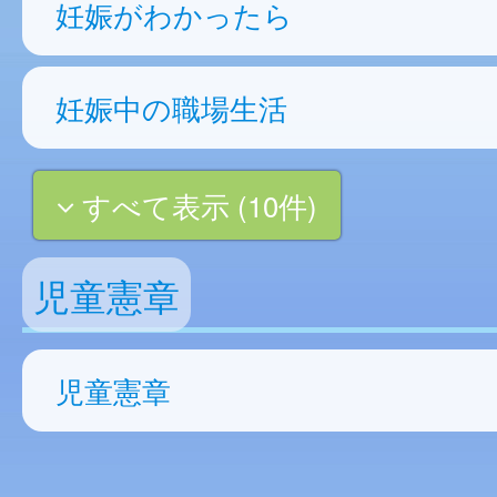
妊娠がわかったら
妊娠中の職場生活
すべて表示 (10件)
児童憲章
児童憲章